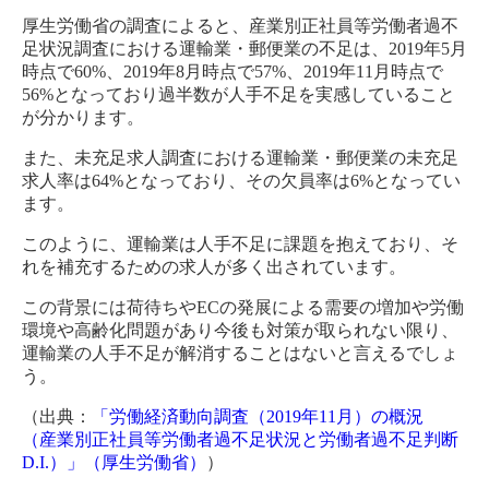
厚生労働省の調査によると、産業別正社員等労働者過不
足状況調査における運輸業・郵便業の不足は、2019年5月
時点で60%、2019年8月時点で57%、2019年11月時点で
56%となっており過半数が人手不足を実感していること
が分かります。
また、未充足求人調査における運輸業・郵便業の未充足
求人率は64%となっており、その欠員率は6%となってい
ます。
このように、運輸業は人手不足に課題を抱えており、そ
れを補充するための求人が多く出されています。
この背景には荷待ちやECの発展による需要の増加や労働
環境や高齢化問題があり今後も対策が取られない限り、
運輸業の人手不足が解消することはないと言えるでしょ
う。
（出典：
「労働経済動向調査（2019年11月）の概況
（産業別正社員等労働者過不足状況と労働者過不足判断
D.I.）」（厚生労働省）
）