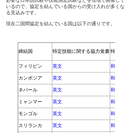
必要な日本語試験や技能測定試験などを現地で開催して
いるので、協定を結んでいる国からの受け入れが多くな
る見込みです。
現在二国間協定を結んでいる国は以下の通りです。
締結国
特定技能に関する協力覚書
特定技能
フィリピン
英文
和文（仮
カンボジア
英文
和文（仮
ネパール
英文
和文（仮
ミャンマー
英文
和文（仮
モンゴル
英文
和文（仮
スリランカ
英文
和文（仮