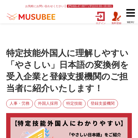
お気軽にお問い合わせください
0466-47-9877 (平日10:00~18:00)
MENU
ログイン
無料登録
特定技能外国人に理解しやすい
「やさしい」日本語の変換例を
受入企業と登録支援機関のご担
当者に紹介いたします！
人事・労務
外国人採用
特定技能
登録支援機関