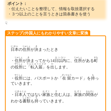
ポイント：
・伝えたいことを整理して、情報を取捨選択する
・３つ以上のことを言うときは箇条書きを使う
☟
ステップ2外国人にもわかりやすい文章に変換
にほん
じゅしょ
き
日本
の
住所
が
決
まったとき
じゅしょ
き
か
いない
じゅしょ
まち
・
住所
が
決
まってから14
日
以内
に、
住所
がある
町
やくしょ
てんにゅうとどけ
だ
の
役所
に
「転入届」
を
出
します。
やくしょ
ざいりゅう
も
・
役所
には、パスポートか「
在留
カード」を
持
っ
ていきます。
にほんじん
かぞく
す
かぞく
かんけい
・
日本人
ではない
家族
と
住
む人は、
家族
の
関係
が
しょるい
も
わかる
書類
も
持
っていきます。