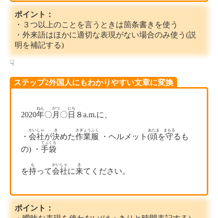
ポイント：
・３つ以上のことを言うときは箇条書きを使う
・外来語はほかに適切な表現がない場合のみ使う(説
明を補記する)
☟
ステップ2外国人にもわかりやすい文章に変換
ねん
がつ
にち
2020
年
〇
月
〇
日
８a.m.に、
かいしゃ
き
さぎょうふく
あたま
まもる
・
会社
が
決
めた
作業服
・ヘルメット(
頭
を
守
るも
てぶくろ
の) ・
手袋
も
かいしゃ
き
を
持
って
会社
に
来
てください。
ポイント：