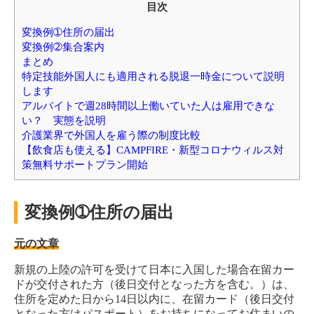
目次
変換例➀住所の届出
変換例➁集合案内
まとめ
特定技能外国人にも適用される脱退一時金について説明
します
アルバイトで週28時間以上働いていた人は雇用できな
い？ 実態を説明
介護業界で外国人を雇う際の制度比較
【飲食店も使える】CAMPFIRE・新型コロナウィルス対
策無料サポートプラン開始
変換例➀住所の届出
元の文章
新規の上陸の許可を受けて日本に入国した場合在留カー
ドが交付された方（後日交付となった方を含む。）は、
住所を定めた日から14日以内に、在留カード（後日交付
となった方はパスポート）をお持ちになってお住まいの