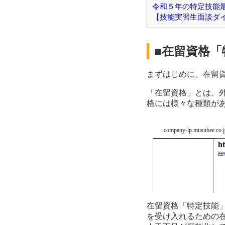
令和５年の特定技能
【技能実習生面談ダ
■在留資格「
まずはじめに、在留
「在留資格」とは、
格には様々な種類が
company-lp.musubee.co.j
h
htt
在留資格「特定技能
を受け入れるための