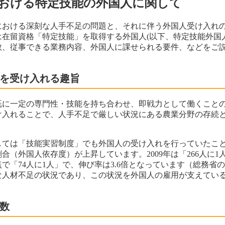
における特定技能の外国人に関して
における深刻な人手不足の問題と、それに伴う外国人受け入れ
は在留資格「特定技能」を取得する外国人(以下、特定技能外国
数、従事できる業務内容、外国人に課せられる要件、などをご
人を受け入れる趣旨
既に一定の専門性・技能を持ち合わせ、即戦力として働くこと
け入れることで、人手不足で厳しい状況にある農業分野の存続
しては「技能実習制度」でも外国人の受け入れを行っていたこ
合（外国人依存度）が上昇しています。2009年は「266人に
時点で「74人に1人」で、伸び率は3.6倍となっています（総務
な人材不足の状況であり、この状況を外国人の雇用が支えてい
み数