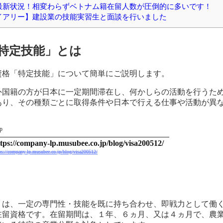
最新状況！相変わらずベトナム籍在留人数が圧倒的に多いです！
イアリー】建設業の技能実習生と面談を行いました
特定技能」とは
資格「特定技能」について簡単にご説明します。
外国籍の方が日本に一定期間滞在し、何かしらの活動を行うた
あり、その種類ごとに取得条件や日本で行える仕事や活動が異
p
ttps://company-lp.musubee.co.jp/blog/visa200512/
ps://company-lp.musubee.co.jp/blog/visa200512/
」は、一定の専門性・技能を既に持ち合わせ、即戦力として働
在留資格です。在留期間は、１年、６ヵ月、又は４ヵ月で、農