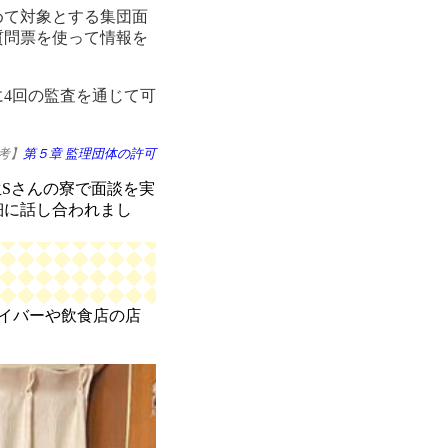
めて対象とする集団面
質問票を使って情報を
に4回の監査を通じて可
考】
第５章 監理団体の許可
生Sさんの寮で面談を実
細に話し合われまし
イバーや飲食店の店