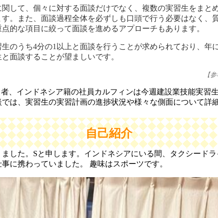
に関して、個々に対する面談だけでなく、複数の実習生をまと
ます。また、面談過程全体を必ずしも口頭で行う必要はなく、
重点的な項目に絞って面談を進めるアプローチもあります。
生のうち4分の1以上と面談を行うことが求められており、年
生と面談することが望ましいです。
【参
担当者、インドネシア籍の社員カルフィンは今週建設業技能実習
談では、実習生の実習計画の進捗状況や様々な側面について詳
自己紹介
りました。Sと申します。インドネシアにいる間、タクシードラ
仕事に携わっていました。 趣味はスポーツです。