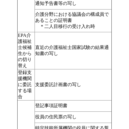
通知予告書等の写し
介護分野における協議会の構成員で
あることの証明書
＊二人目移行の受け入れ時
EPA介
護福祉
士候補
直近の介護福祉士国家試験の結果通
生から
知書の写し
の切り
替え
登録支
援機関
に委託
支援委託計画書の写し
する場
合
登記事項証明書
役員の住民票の写し
特定技能所属機関の役員に関する誓