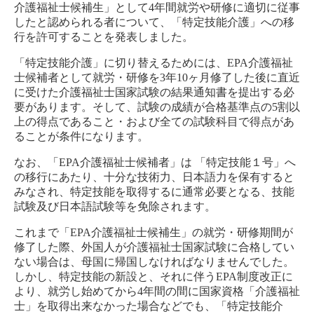
介護福祉士候補生」として4年間就労や研修に適切に従事
したと認められる者について、「特定技能介護」への移
行を許可することを発表しました。
「特定技能介護」に切り替えるためには、EPA介護福祉
士候補者として就労・研修を3年10ヶ月修了した後に直近
に受けた介護福祉士国家試験の結果通知書を提出する必
要があります。そして、試験の成績が合格基準点の5割以
上の得点であること・および全ての試験科目で得点があ
ることが条件になります。
なお、「EPA介護福祉士候補者」は 「特定技能１号」へ
の移行にあたり、十分な技術力、日本語力を保有すると
みなされ、特定技能を取得するに通常必要となる、技能
試験及び日本語試験等を免除されます。
これまで「EPA介護福祉士候補生」の就労・研修期間が
修了した際、外国人が介護福祉士国家試験に合格してい
ない場合は、母国に帰国しなければなりませんでした。
しかし、特定技能の新設と、それに伴うEPA制度改正に
より、就労し始めてから4年間の間に国家資格「介護福祉
士」を取得出来なかった場合などでも、「特定技能介